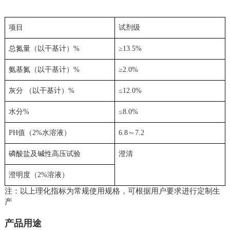
项目
试剂级
总氮量（以干基计）
%
≥
13.5
%
氨基氮（以干基计）
%
≥
2
.0%
灰分 （以干基计）
%
≤
1
2
.0%
水分
%
≤
8
.0%
PH
值（
2%
水溶液）
6.8
～
7.2
磷酸盐及碱性高压试验
澄清
澄明度（
2%
溶液）
注：以上理化指标为常规使用规格，可根据用户要求进行定制生
产
产品用途