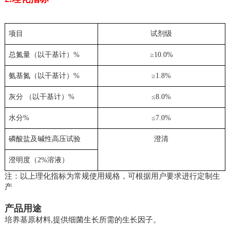
项目
试剂级
总氮量（以干基计）%
≥10.0%
氨基氮（以干基计）%
≥1.8%
灰分 （以干基计）%
≤8.0%
水分%
≤7.0%
磷酸盐及碱性高压试验
澄清
澄明度（2%溶液）
注：以上理化指标为常规使用规格，可根据用户要求进行定制生
产
产品用途
培养基原材料,提供细菌生长所需的生长因子。