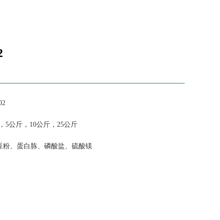
2
2
斤，10公斤，25公斤
豆粉、蛋白胨、磷酸盐、硫酸镁