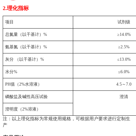
2.理化指标
项目
试剂级
总氮量（以干基计）
%
≥
14.0%
氨基氮（以干基计）
%
≥
2.5%
灰分 （以干基计）
%
≤
13.0%
水分
%
≤
6.0%
PH
值（
2%
水溶液）
4.5
～
7.0
磷酸盐及碱性高压试验
澄清
澄明度（
2%
溶液）
注：以上理化指标为常规使用规格，可根据用户要求进行定制生
产